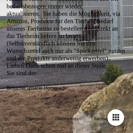
bedarfsbezogen immer wieder
aktualisieren.
Sie haben die Möglichkeit, via
Amazon, Produkte für den Tierheimbedarf
unseres Tierheims zu bestellen und direkt an
das Tierheim liefern zu lassen.
(Selbstverständlich können Sie den
Wunschzettel auch nur als "Spickzettel" nutzen
und die Produkte anderweitig erwerben).
Lieben Dank schon mal an dieser Stelle.
Sie sind der
Besucher unserer Homepage
Impressum
Datenschutz
Sitemap