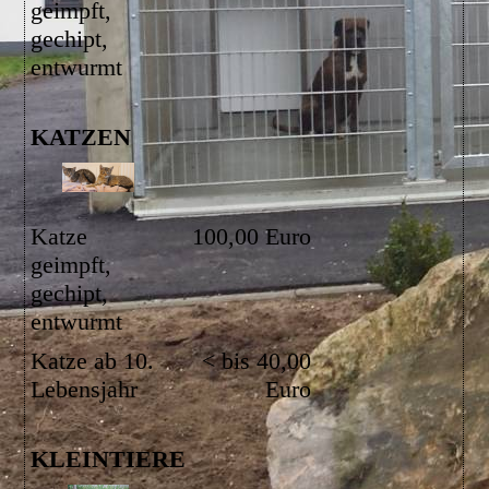
geimpft,
gechipt,
entwurmt
KATZEN
Katze
100,00 Euro
geimpft,
gechipt,
entwurmt
Katze ab 10.
< bis 40,00
Lebensjahr
Euro
KLEINTIERE