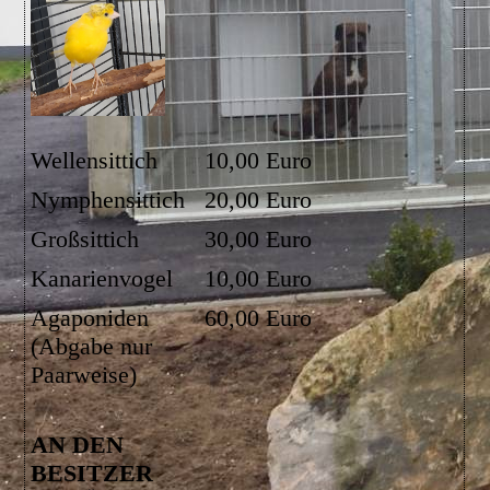
Wellensittich
10,00 Euro
Nymphensittich
20,00 Euro
Großsittich
30,00 Euro
Kanarienvogel
10,00 Euro
Agaponiden
60,00 Euro
(Abgabe nur
Paarweise)
AN DEN
BESITZER