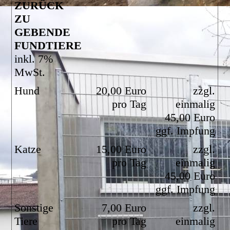
ZURÜCK
ZU
GEBENDE
FUNDTIERE
inkl. 7%
MwSt.
Hund
20,00 Euro
zzgl.
pro Tag
einmalig
45,00 Euro
ggf. Impfung
Katze
15,00 Euro
zzgl.
pro Tag
einmalig
45,00 Euro
ggf. Impfung
Sonstige
7,00 Euro
zzgl.
Tiere
pro Tag
einmalig