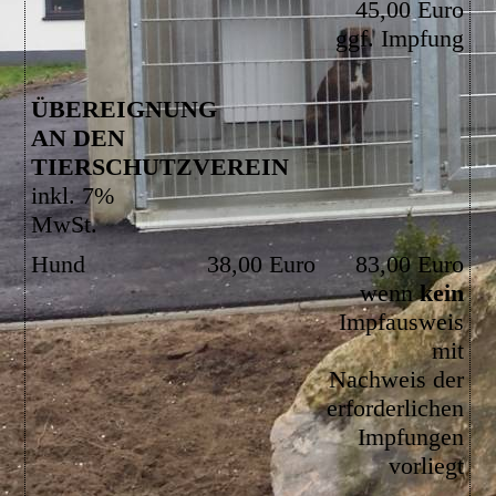
45,00 Euro
ggf. Impfung
ÜBEREIGNUNG
AN DEN
TIERSCHUTZVEREIN
inkl. 7%
MwSt.
Hund
38,00 Euro
83,00 Euro
wenn
kein
Impfausweis
mit
Nachweis der
erforderlichen
Impfungen
vorliegt