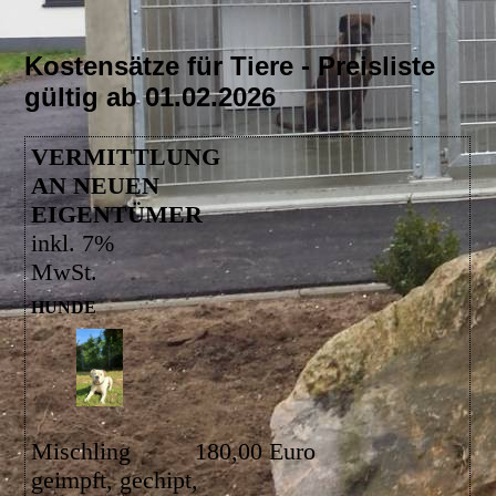
Kostensätze für Tiere - Preisliste
gültig ab 01.02.2026
VERMITTLUNG
AN NEUEN
EIGENTÜMER
inkl. 7%
MwSt.
HUNDE
Mischling
180,00 Euro
geimpft, gechipt,