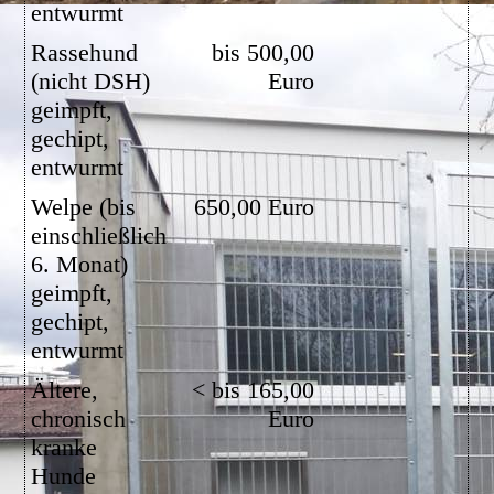
entwurmt
Rassehund
bis 500,00
(nicht DSH)
Euro
geimpft,
gechipt,
entwurmt
Welpe (bis
650,00 Euro
einschließlich
6. Monat)
geimpft,
gechipt,
entwurmt
Ältere,
< bis 165,00
chronisch
Euro
kranke
Hunde