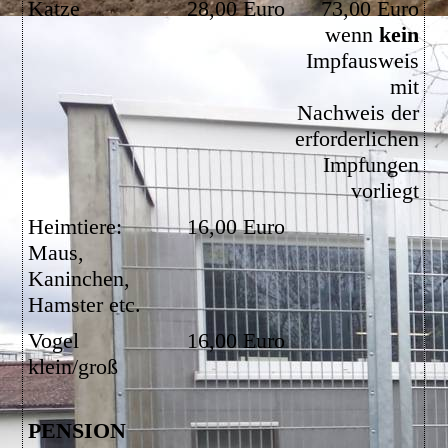
Katze
28,00 Euro
73,00 Euro
wenn
kein
Impfausweis
mit
Nachweis der
erforderlichen
Impfungen
vorliegt
Heimtiere:
16,00 Euro
Maus,
Kaninchen,
Hamster etc.
Vogel
16,00 Euro
klein/groß
PENSION