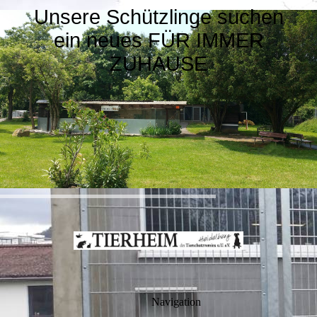
Unsere Schützlinge suchen
ein neues FÜR IMMER
ZUHAUSE
Navigation