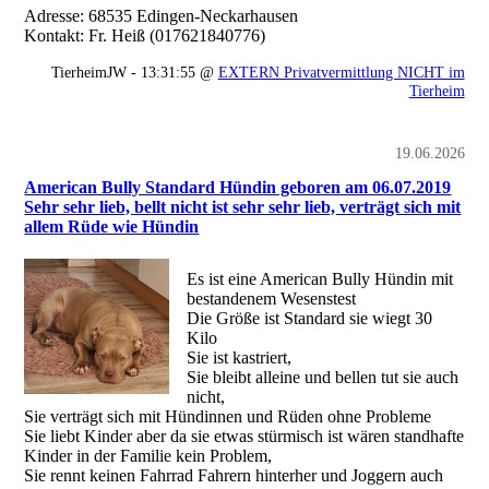
Adresse: 68535 Edingen-Neckarhausen
Kontakt: Fr. Heiß (017621840776)
TierheimJW - 13:31:55 @
EXTERN Privatvermittlung NICHT im
Tierheim
19.06.2026
American Bully Standard Hündin geboren am 06.07.2019
Sehr sehr lieb, bellt nicht ist sehr sehr lieb, verträgt sich mit
allem Rüde wie Hündin
Es ist eine American Bully Hündin mit
bestandenem Wesenstest
Die Größe ist Standard sie wiegt 30
Kilo
Sie ist kastriert,
Sie bleibt alleine und bellen tut sie auch
nicht,
Sie verträgt sich mit Hündinnen und Rüden ohne Probleme
Sie liebt Kinder aber da sie etwas stürmisch ist wären standhafte
Kinder in der Familie kein Problem,
Sie rennt keinen Fahrrad Fahrern hinterher und Joggern auch