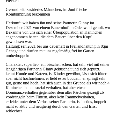
Flecken
Gesundheit: kastriertes Männchen, im Juni frische
Kombiimpfung bekommen
Herkunft: wir haben ihn und seine Partnerin Ginny im
Dezember 2021 von einem Bauernhof im Odenwald geholt, wo
Bekannte von uns sich einer Überpopulation an Kaninchen
angenommen hatten, die dem Bauern über den Kopf
gewachsen war.
Haltung: seit 2021 bei uns dauerhaft in Freilandhaltung in 8qm
Gehege und durften mit uns regelmäßig frei im Garten
umherhoppeln
Charakter: superlieb, ein bisschen scheu, hat sehr viel mit seiner
langjährigen Partnerin Ginny gekuschelt und sich geputzt,
kennt Hunde und Katzen, ist Kinder gewöhnt, lässt sich füttern
aber nicht hochnehmen, er liebt es zu buddeln, er springt sehr
gut, gerne und hoch, hat sich auch in der Gruppe als wir noch 4
Kaninchen hatten sozial verhalten, hat aber etwas
Dominanzverhalten gegenüber dem alter Pärchen gezeigt zb
vordrängeln beim Füttern, aber kein Rammelverhalten,
er leidet unter dem Verlust seiner Partnerin, ist lustlos, hoppelt
nicht so aktiv und neugierig durch den Garten und frisst
schlechter.