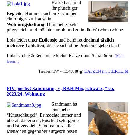
Katze Lola und
ihr plüschiger
Begleiter Hummel suchen zusammen
ein ruhiges zu Hause in
Wohnungshaltung
. Hummel ist sehr
pflegeleicht und möchte nur ab und zu in die Waschmaschine.
Lola leidet unter
Epilepsie
und benötigt
dreimal täglich
mehrere Tabletten
, die sie sich ohne Probleme geben lässt.
Lola ist eine äußerst nette kleine Katze ohne Starallüren.
[Mehr
lesen…]
TierheimJW - 13:40:48 @
KATZEN im TIERHEIM
FIV positiv! Sandmann, ♂, BKH-Mix, schwarz, * ca.
2023/24, Wohnung
Sandmann ist
eine liebe
“Knutschkugel”. Er möchte immer und
überall dabei sein, kuschelt sehr gerne
und ist verspielt. Sandmann ist allen
Menschen gegenüber aufgeschlossen