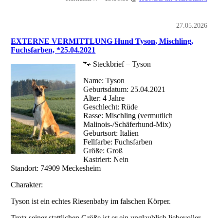
27.05.2026
EXTERNE VERMITTLUNG Hund Tyson, Mischling,
Fuchsfarben, *25.04.2021
🐾 Steckbrief – Tyson
Name: Tyson
Geburtsdatum: 25.04.2021
Alter: 4 Jahre
Geschlecht: Rüde
Rasse: Mischling (vermutlich
Malinois-/Schäferhund-Mix)
Geburtsort: Italien
Fellfarbe: Fuchsfarben
Größe: Groß
Kastriert: Nein
Standort: 74909 Meckesheim
Charakter:
Tyson ist ein echtes Riesenbaby im falschen Körper.
Trotz seiner stattlichen Größe ist er ein unglaublich liebevoller,