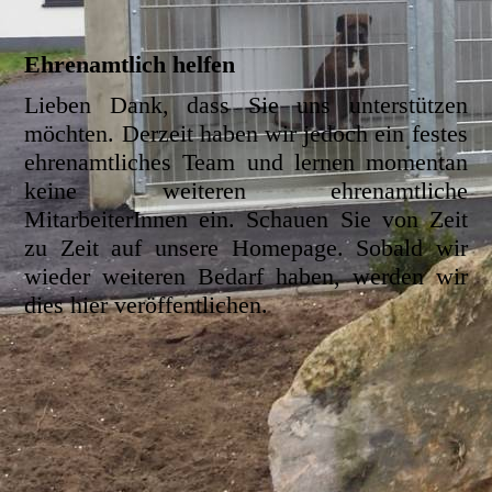
Ehrenamtlich helfen
Lieben Dank, dass Sie uns unterstützen
möchten. Derzeit haben wir jedoch ein festes
ehrenamtliches Team und lernen momentan
keine weiteren ehrenamtliche
MitarbeiterInnen ein. Schauen Sie von Zeit
zu Zeit auf unsere Homepage. Sobald wir
wieder weiteren Bedarf haben, werden wir
dies hier veröffentlichen.