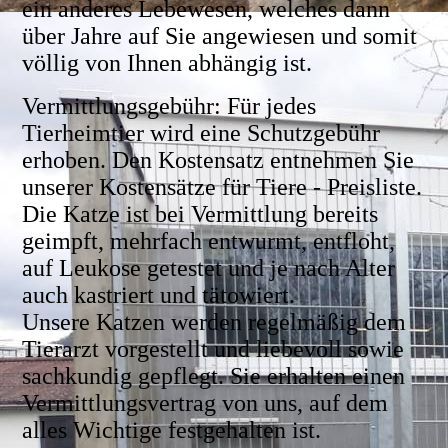
ein anderes Lebewesen, welches dann
über Jahre auf Sie angewiesen und somit
völlig von Ihnen abhängig ist.
Vermittlungsgebühr: Für jedes
Tierheimtier wird eine Schutzgebühr
erhoben. Den Kostensatz entnehmen Sie
unserer Kostensätze für Tiere - Preisliste.
Die Katze ist bei Vermittlung bereits
geimpft, mehrfach entwurmt, entfloht,
auf Leukose getestet und je nach Alter
auch kastriert und tätowiert.
Unsere Katzen werden regelmäßig dem
Tierarzt vorgestellt und liebevoll sowie
sachkundig gepflegt. Sie erhalten einen
Vermittlungsvertrag von uns, auf dem
alles Wichtige festgehalten ist.