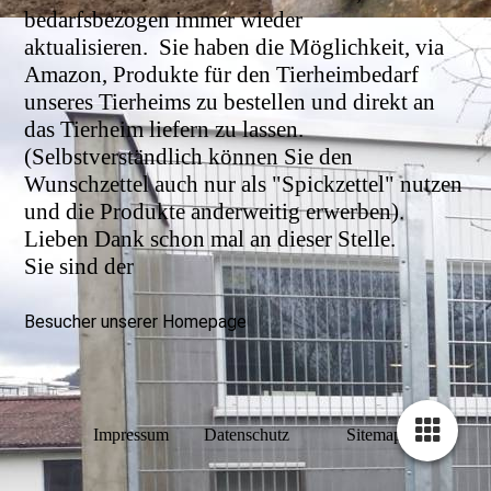
bedarfsbezogen immer wieder
aktualisieren.
Sie haben die Möglichkeit, via
Amazon, Produkte für den Tierheimbedarf
unseres Tierheims zu bestellen und direkt an
das Tierheim liefern zu lassen.
(Selbstverständlich können Sie den
Wunschzettel auch nur als "Spickzettel" nutzen
und die Produkte anderweitig erwerben).
Lieben Dank schon mal an dieser Stelle.
Sie sind der
Besucher unserer Homepage
Impressum
Datenschutz
Sitemap