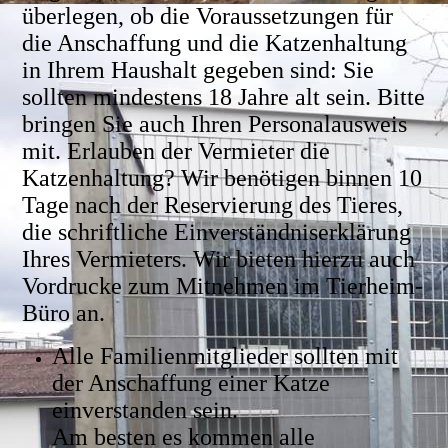
überlegen, ob die Voraussetzungen für
die Anschaffung und die Katzenhaltung
in Ihrem Haushalt gegeben sind: Sie
sollten mindestens 18 Jahre alt sein. Bitte
bringen Sie auch Ihren Personalausweis
mit. Erlauben der Vermieter die
Katzenhaltung? Wir benötigen binnen 10
Tage nach der Reservierung des Tieres,
die schriftliche Einverständniserklärung
Ihres Vermieters. Wir bieten hierzu auch
Vordrucke zum Mitnehmen im Tierheim-
Büro an.
Alle Familienmitglieder sollten mit
der Anschaffung einer Katze
einverstanden sein.
Am besten es kommen alle