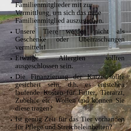
Familienmitglieder mit zur
Vermittlung, um sich das neue
Familienmitglied auszusuchen.
Unsere Tiere werden nicht als
Geschenke oder Überraschungen
vermittelt!
Etwaige Allergien sollten
ausgeschlossen sein.
Die Finanzierung der Katze sollte
gesichert sein, d.h. es entstehen
laufende Kosten für Futter, Tierarzt,
Zubehör etc. Wollen und können Sie
diese tragen?
Ist genug Zeit für das Tier vorhanden
für Pflege und Streicheleinheiten?