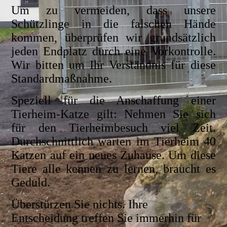
Um zu vermeiden, dass unsere
Schützlinge in die falschen Hände
kommen, überprüfen wir grundsätzlich
jeden Endplatz durch eine Vorkontrolle.
Wir bitten um Ihr Verständnis für diese
Standardmaßnahme.
Speziell für die Anschaffung einer
Tierheim-Katze gilt: Nehmen Sie sich
für den Tierheimbesuch viel Zeit.
Durchschnittlich warten im Tierheim 40
Katzen auf ein neues Zuhause. Um diese
Tiere alle kennen zu lernen, braucht es
Geduld.
Überstürzen Sie nichts. Ihre
Entscheidung treffen Sie immerhin für