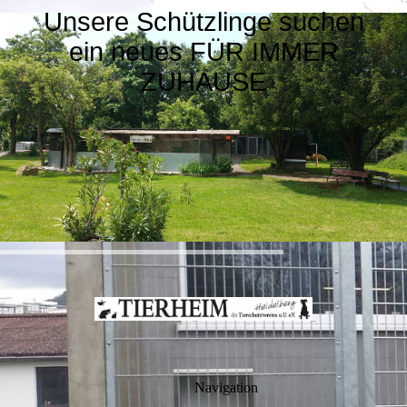
Unsere Schützlinge suchen
ein neues FÜR IMMER
ZUHAUSE
Navigation