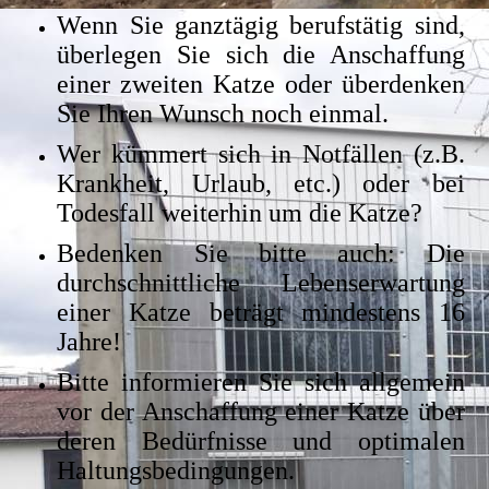
Wenn Sie ganztägig berufstätig sind,
überlegen Sie sich die Anschaffung
einer zweiten Katze oder überdenken
Sie Ihren Wunsch noch einmal.
Wer kümmert sich in Notfällen (z.B.
Krankheit, Urlaub, etc.) oder bei
Todesfall weiterhin um die Katze?
Bedenken Sie bitte auch: Die
durchschnittliche Lebenserwartung
einer Katze beträgt mindestens 16
Jahre!
Bitte informieren Sie sich allgemein
vor der Anschaffung einer Katze über
deren Bedürfnisse und optimalen
Haltungsbedingungen.