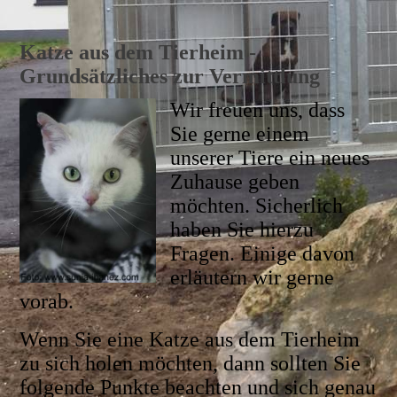
Katze aus dem Tierheim -
Grundsätzliches zur Vermittlung
Wir freuen uns, dass
Sie gerne einem
unserer Tiere ein neues
Zuhause geben
möchten. Sicherlich
haben Sie hierzu
Fragen. Einige davon
erläutern wir gerne
vorab.
Wenn Sie eine Katze aus dem Tierheim
zu sich holen möchten, dann sollten Sie
folgende Punkte beachten und sich genau