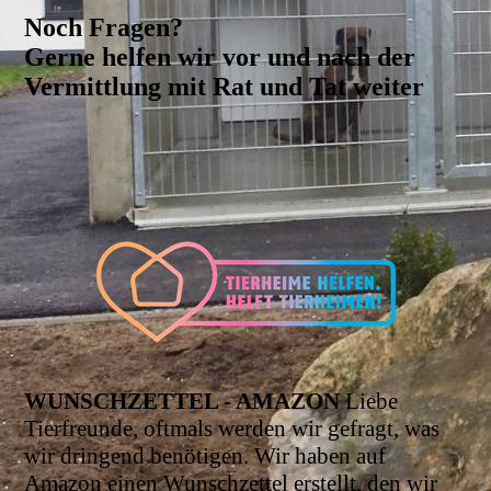
Noch Fragen?
Gerne helfen wir vor und nach der
Vermittlung mit Rat und Tat weiter
WUNSCHZETTEL - AMAZON
Liebe
Tierfreunde, oftmals werden wir gefragt, was
wir dringend benötigen. Wir haben auf
Amazon einen Wunschzettel erstellt, den wir