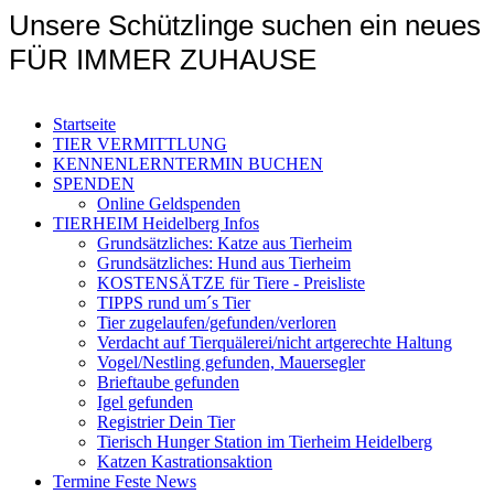
Unsere Schützlinge suchen ein neues
FÜR IMMER ZUHAUSE
Startseite
TIER VERMITTLUNG
KENNENLERNTERMIN BUCHEN
SPENDEN
Online Geldspenden
TIERHEIM Heidelberg Infos
Grundsätzliches: Katze aus Tierheim
Grundsätzliches: Hund aus Tierheim
KOSTENSÄTZE für Tiere - Preisliste
TIPPS rund um´s Tier
Tier zugelaufen/gefunden/verloren
Verdacht auf Tierquälerei/nicht artgerechte Haltung
Vogel/Nestling gefunden, Mauersegler
Brieftaube gefunden
Igel gefunden
Registrier Dein Tier
Tierisch Hunger Station im Tierheim Heidelberg
Katzen Kastrationsaktion
Termine Feste News