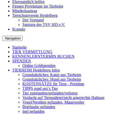
Ehrenamtlich helfen
Firmen Projekttage im Tierheim
Mitgliedsantrag
Tierschutzverein Heidelberg
Der Vorstand
Satzung des TSV HD e.V.
Kontakt
Navigation
Startseite
TIER VERMITTLUNG
KENNENLERNTERMIN BUCHEN
SPENDEN
Online Geldspenden
TIERHEIM Heidelberg Infos
Grundsätzliches: Katze aus Tierheim
Grundsätzliches: Hund aus Tierheim
KOSTENSÄTZE für Tiere - Preisliste
TIPPS rund um´s Tier
Tier zugelaufen/gefunden/verloren
Verdacht auf Tierquälerei/nicht artgerechte Haltung
Vogel/Nestling gefunden, Mauersegler
Brieftaube gefunden
Igel gefunden