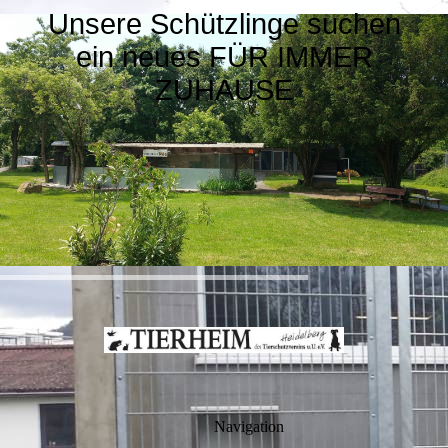
Unsere Schützlinge suchen
ein neues FÜR IMMER
ZUHAUSE
Navigation