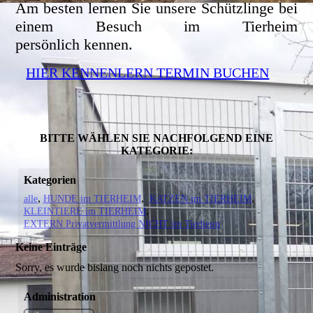
Am besten lernen Sie unsere Schützlinge bei
einem Besuch im Tierheim
persönlich kennen.
HIER KENNENLERN TERMIN BUCHEN
BITTE WÄHLEN SIE NACHFOLGEND EINE
KATEGORIE:
Kategorien
alle
HUNDE im TIERHEIM
KATZEN im TIERHEIM
KLEINTIERE im TIERHEIM
EXTERN Privatvermittlung NICHT im Tierheim
Keine Einträge
Sorry, es wurde bislang noch nichts gepostet.
Administration