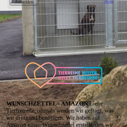
Atom
Anmelden
WUNSCHZETTEL - AMAZON
Liebe
Tierfreunde, oftmals werden wir gefragt, was
wir dringend benötigen. Wir haben auf
Amazon einen Wunschzettel erstellt, den wir