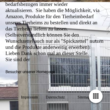
bedarfsbezogen immer wieder
aktualisieren.
Sie haben die Möglichkeit, via
Amazon, Produkte für den Tierheimbedarf
unseres Tierheims zu bestellen und direkt an
das Tierheim liefern zu lassen.
(Selbstverständlich können Sie den
Wunschzettel auch nur als "Spickzettel" nutzen
und die Produkte anderweitig erwerben).
Lieben Dank schon mal an dieser Stelle.
Sie sind der
Besucher unserer Homepage
Impressum
Datenschutz
Sitemap