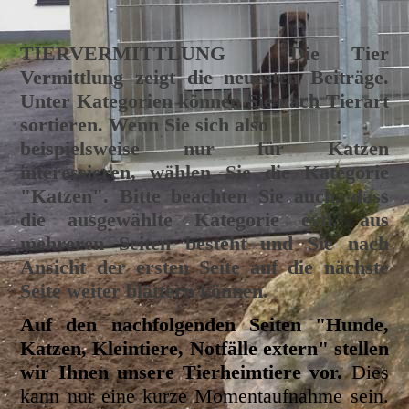
TIERVERMITTLUNG
Die Tier
Vermittlung zeigt die neuesten Beiträge.
Unter Kategorien können Sie nach Tierart
sortieren. Wenn Sie sich also
beispielsweise nur für Katzen
interessieren, wählen Sie die Kategorie
"Katzen". Bitte beachten Sie auch, dass
die ausgewählte Kategorie evtl. aus
mehreren Seiten besteht und Sie nach
Ansicht der ersten Seite auf die nächste
Seite weiter blättern können.
Auf den nachfolgenden Seiten "Hunde,
Katzen, Kleintiere, Notfälle extern" stellen
wir Ihnen unsere Tierheimtiere vor.
Dies
kann nur eine kurze Momentaufnahme sein.