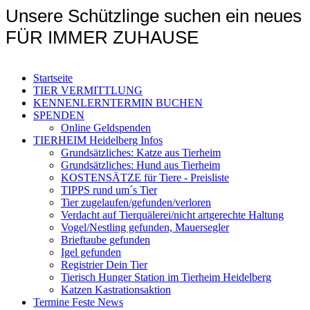
Unsere Schützlinge suchen ein neues
FÜR IMMER ZUHAUSE
Startseite
TIER VERMITTLUNG
KENNENLERNTERMIN BUCHEN
SPENDEN
Online Geldspenden
TIERHEIM Heidelberg Infos
Grundsätzliches: Katze aus Tierheim
Grundsätzliches: Hund aus Tierheim
KOSTENSÄTZE für Tiere - Preisliste
TIPPS rund um´s Tier
Tier zugelaufen/gefunden/verloren
Verdacht auf Tierquälerei/nicht artgerechte Haltung
Vogel/Nestling gefunden, Mauersegler
Brieftaube gefunden
Igel gefunden
Registrier Dein Tier
Tierisch Hunger Station im Tierheim Heidelberg
Katzen Kastrationsaktion
Termine Feste News