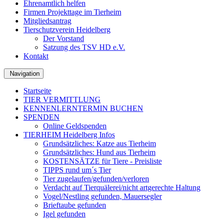
Ehrenamtlich helfen
Firmen Projekttage im Tierheim
Mitgliedsantrag
Tierschutzverein Heidelberg
Der Vorstand
Satzung des TSV HD e.V.
Kontakt
Navigation
Startseite
TIER VERMITTLUNG
KENNENLERNTERMIN BUCHEN
SPENDEN
Online Geldspenden
TIERHEIM Heidelberg Infos
Grundsätzliches: Katze aus Tierheim
Grundsätzliches: Hund aus Tierheim
KOSTENSÄTZE für Tiere - Preisliste
TIPPS rund um´s Tier
Tier zugelaufen/gefunden/verloren
Verdacht auf Tierquälerei/nicht artgerechte Haltung
Vogel/Nestling gefunden, Mauersegler
Brieftaube gefunden
Igel gefunden